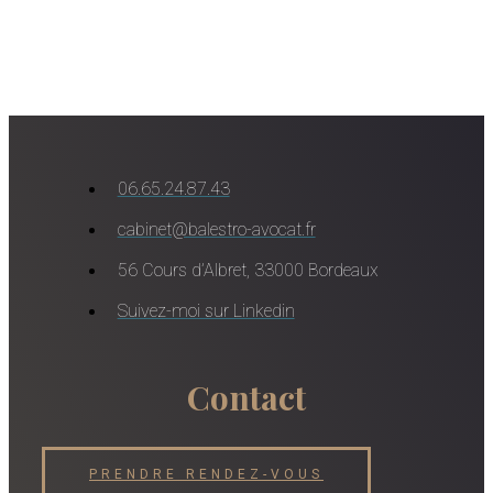
06.65.24.87.43
cabinet@balestro-avocat.fr
56 Cours d’Albret, 33000 Bordeaux
Suivez-moi sur Linkedin
Contact
PRENDRE RENDEZ-VOUS